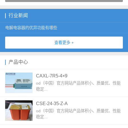
行业新闻
电解电容器的优异功能有哪些
查看更多 +
产品中心
CAXL-7R5-4×9
od（中国）官方网站产品体积小、质量优、性能
稳定...
CSE-24-35-Z-A
od（中国）官方网站产品体积小、质量优、性能
稳定...