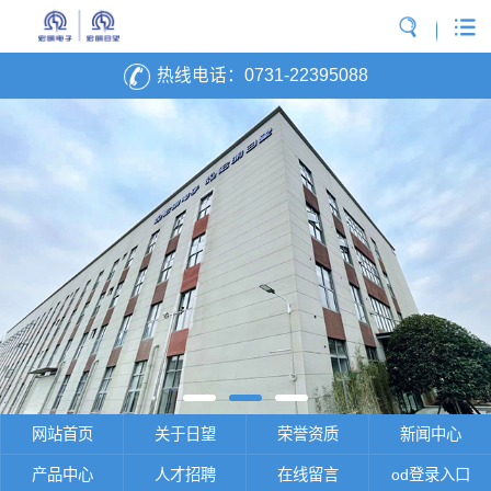
热线电话：
0731-22395088
网站首页
关于日望
荣誉资质
新闻中心
产品中心
人才招聘
在线留言
od登录入口