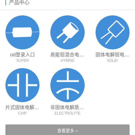
产品中心
od登录入口
高能钽混合电容器
固体电解钽电容器
SUPER
HYBRID
SOLID
片式固体电解质钽电容器
非固体电解质钽电容器
CHIP
ELECTROLYTE
查看更多 +