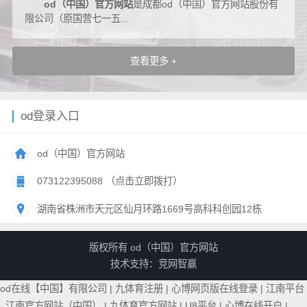
od（中国）官方网站
是成都od（中国）官方网站股份有
限公司（原国营七一五...
查看更多 +
od登录入口
od（中国）官方网站
073122395088 （点击立即拨打）
湖南省株洲市天元区仙月环路1669号高科科创园12栋
版权所有 od（中国）官方网站
技术支持：
竞网智赢
od在线【中国】有限公司
|
九体育注册
|
心博网页版在线登录
|
江南平台
_江南官方网站（中国）
|
九体育官方网站
|
U8平台
|
心博在线开户
|