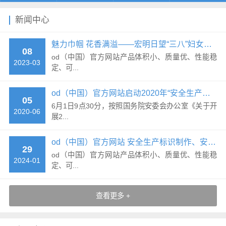
新闻中心
魅力巾帼 花香满溢——宏明日望“三八”妇女节花艺活动
08
od（中国）官方网站产品体积小、质量优、性能稳
2023-03
定、可...
od（中国）官方网站启动2020年“安全生产月”活动
05
6月1日9点30分，按照国务院安委会办公室《关于开
2020-06
展2...
od（中国）官方网站 安全生产标识制作、安全元文化墙...
29
od（中国）官方网站产品体积小、质量优、性能稳
2024-01
定、可...
查看更多 +