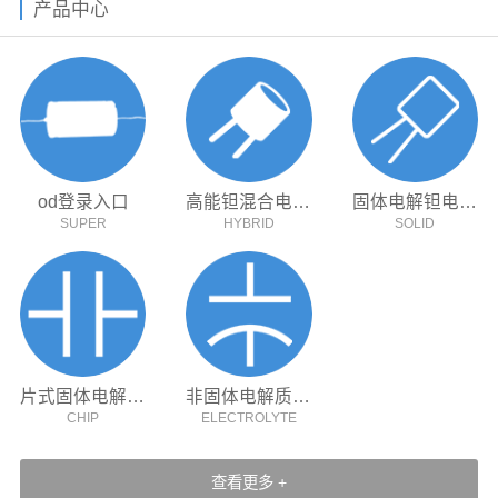
产品中心
od登录入口
高能钽混合电容器
固体电解钽电容器
SUPER
HYBRID
SOLID
片式固体电解质钽电容器
非固体电解质钽电容器
CHIP
ELECTROLYTE
查看更多 +