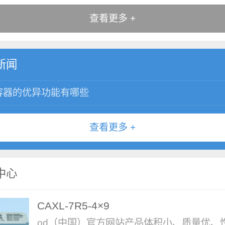
查看更多 +
新闻
容器的优异功能有哪些
查看更多 +
中心
CAXL-7R5-4×9
od（中国）官方网站产品体积小、质量优、