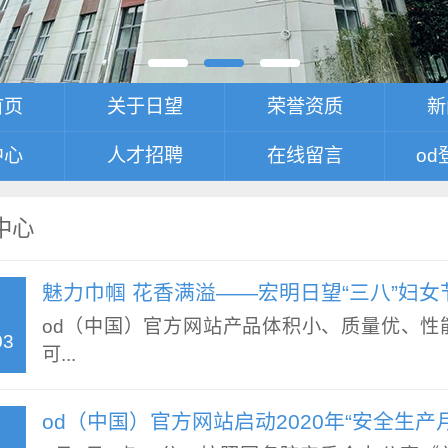
首页
关于日望
荣誉资质
新
中心
人才招聘
在线留言
o
中心
od（中国）官方网站产品体积小、质量优、性
03
可...
od（中国）官方网站启动2020年“安全生产