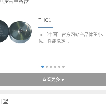
钽混合电容器
THC1
od（中国）官方网站产品体积小
优、性能稳定...
查看更多 +
日望