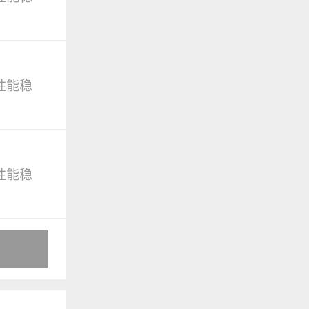
性能稳
性能稳