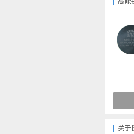
高能
关于