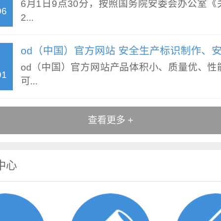
6月1日9点30分，按照国务院安委会办公室《
06
2...
od（中国）官方网站产品体积小、质量优、性
01
可...
查看更多 +
中心