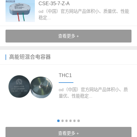
CSE-35-7-Z-A
od（中国）官方网站产品体积小、质量优、性能
稳定...
查看更多 +
高能钽混合电容器
THC1
od（中国）官方网站产品体积小、质
量优、性能稳定...
查看更多 +