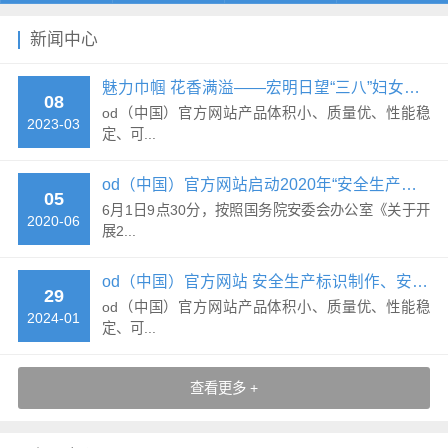
新闻中心
魅力巾帼 花香满溢——宏明日望“三八”妇女节花艺活动
08
od（中国）官方网站产品体积小、质量优、性能稳
2023-03
定、可...
od（中国）官方网站启动2020年“安全生产月”活动
05
6月1日9点30分，按照国务院安委会办公室《关于开
2020-06
展2...
od（中国）官方网站 安全生产标识制作、安全元文化墙...
29
od（中国）官方网站产品体积小、质量优、性能稳
2024-01
定、可...
查看更多 +