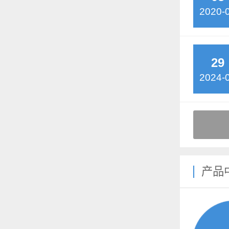
2020-
29
2024-
产品