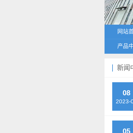
网站
产品
新闻
08
2023-
05