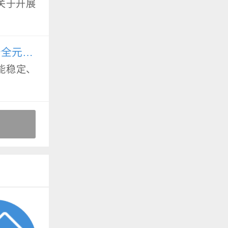
关于开展
od（中国）官方网站 安全生产标识制作、安全元文化墙...
能稳定、