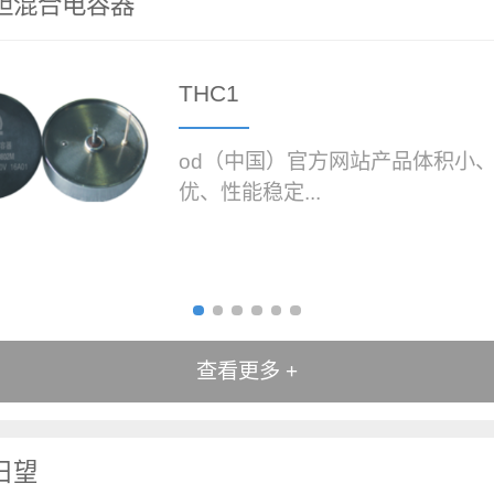
钽混合电容器
THC1
od（中国）官方网站产品体积小
优、性能稳定...
查看更多 +
日望