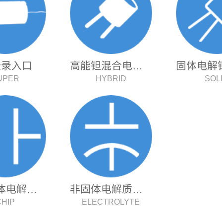
登录入口
高能钽混合电容器
UPER
HYBRID
SOL
片式固体电解质钽电容器
非固体电解质钽电容器
CHIP
ELECTROLYTE