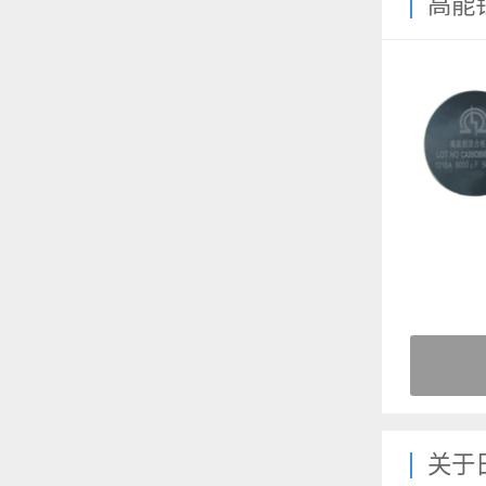
高能
关于