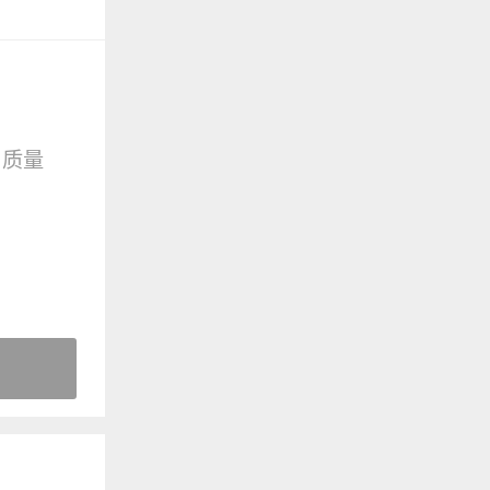
THC1-F
、质量
od（中国）官方
优、性能稳定...