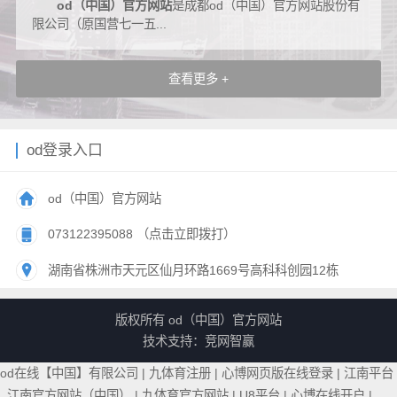
od（中国）官方网站
是成都od（中国）官方网站股份有
限公司（原国营七一五...
查看更多 +
od登录入口
od（中国）官方网站
073122395088 （点击立即拨打）
湖南省株洲市天元区仙月环路1669号高科科创园12栋
版权所有 od（中国）官方网站
技术支持：
竞网智赢
od在线【中国】有限公司
|
九体育注册
|
心博网页版在线登录
|
江南平台
_江南官方网站（中国）
|
九体育官方网站
|
U8平台
|
心博在线开户
|