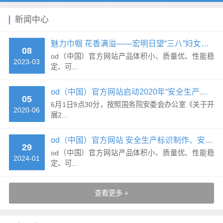
新闻中心
魅力巾帼 花香满溢——宏明日望“三八”妇女节花艺活动
08
od（中国）官方网站产品体积小、质量优、性能稳
2023-03
定、可...
od（中国）官方网站启动2020年“安全生产月”活动
05
6月1日9点30分，按照国务院安委会办公室《关于开
2020-06
展2...
od（中国）官方网站 安全生产标识制作、安全元文化墙...
29
od（中国）官方网站产品体积小、质量优、性能稳
2024-01
定、可...
查看更多 +