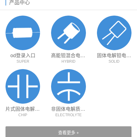
产品中心
od登录入口
高能钽混合电容器
固体电解钽电容器
SUPER
HYBRID
SOLID
片式固体电解质钽电容器
非固体电解质钽电容器
CHIP
ELECTROLYTE
查看更多 +