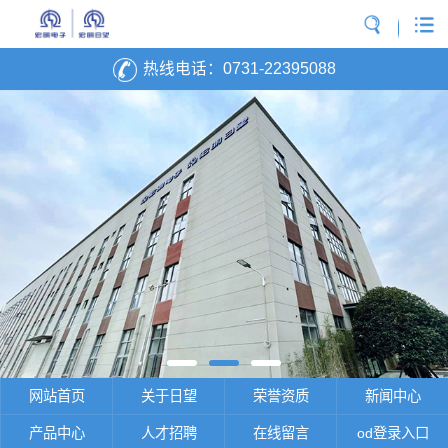
热线电话：
0731-22395088
网站首页
关于日望
荣誉资质
新闻中心
产品中心
人才招聘
在线留言
od登录入口