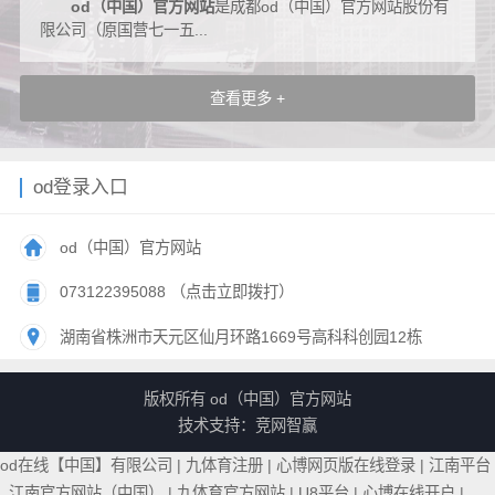
od（中国）官方网站
是成都od（中国）官方网站股份有
限公司（原国营七一五...
查看更多 +
od登录入口
od（中国）官方网站
073122395088 （点击立即拨打）
湖南省株洲市天元区仙月环路1669号高科科创园12栋
版权所有 od（中国）官方网站
技术支持：
竞网智赢
od在线【中国】有限公司
|
九体育注册
|
心博网页版在线登录
|
江南平台
_江南官方网站（中国）
|
九体育官方网站
|
U8平台
|
心博在线开户
|