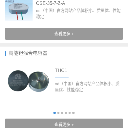
CSE-35-7-Z-A
od（中国）官方网站产品体积小、质量优、性能
稳定...
查看更多 +
高能钽混合电容器
THC1
od（中国）官方网站产品体积小、质
量优、性能稳定...
查看更多 +