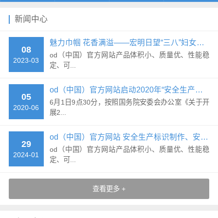
新闻中心
魅力巾帼 花香满溢——宏明日望“三八”妇女节花艺活动
08
od（中国）官方网站产品体积小、质量优、性能稳
2023-03
定、可...
od（中国）官方网站启动2020年“安全生产月”活动
05
6月1日9点30分，按照国务院安委会办公室《关于开
2020-06
展2...
od（中国）官方网站 安全生产标识制作、安全元文化墙...
29
od（中国）官方网站产品体积小、质量优、性能稳
2024-01
定、可...
查看更多 +