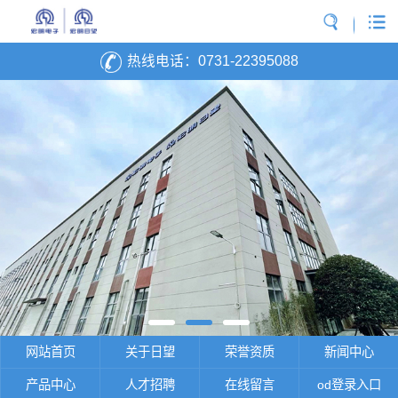
热线电话：
0731-22395088
网站首页
关于日望
荣誉资质
新闻中心
产品中心
人才招聘
在线留言
od登录入口