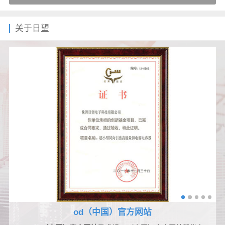
关于日望
od（中国）官方网站