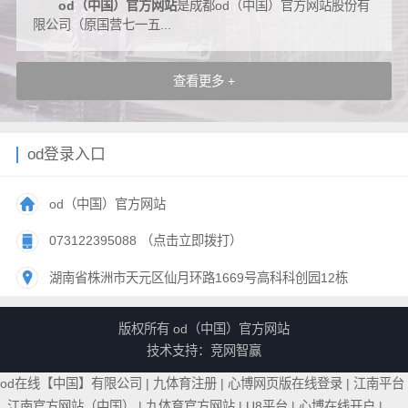
od（中国）官方网站
是成都od（中国）官方网站股份有
限公司（原国营七一五...
查看更多 +
od登录入口
od（中国）官方网站
073122395088 （点击立即拨打）
湖南省株洲市天元区仙月环路1669号高科科创园12栋
版权所有 od（中国）官方网站
技术支持：
竞网智赢
od在线【中国】有限公司
|
九体育注册
|
心博网页版在线登录
|
江南平台
_江南官方网站（中国）
|
九体育官方网站
|
U8平台
|
心博在线开户
|