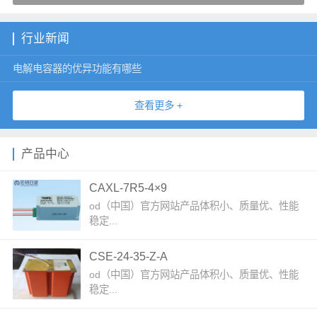
行业新闻
电解电容器的优异功能有哪些
查看更多 +
产品中心
CAXL-7R5-4×9
od（中国）官方网站产品体积小、质量优、性能
稳定...
CSE-24-35-Z-A
od（中国）官方网站产品体积小、质量优、性能
稳定...