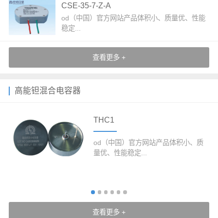
CSE-35-7-Z-A
od（中国）官方网站产品体积小、质量优、性能
稳定...
查看更多 +
高能钽混合电容器
THC1
od（中国）官方网站产品体积小、质
量优、性能稳定...
查看更多 +