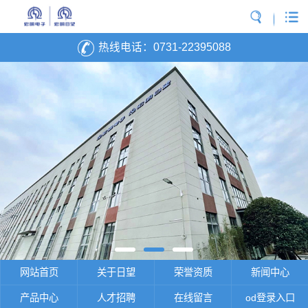
热线电话：
0731-22395088
网站首页
关于日望
荣誉资质
新闻中心
产品中心
人才招聘
在线留言
od登录入口