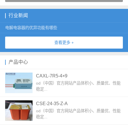
行业新闻
电解电容器的优异功能有哪些
查看更多 +
产品中心
CAXL-7R5-4×9
od（中国）官方网站产品体积小、质量优、性能
稳定...
CSE-24-35-Z-A
od（中国）官方网站产品体积小、质量优、性能
稳定...