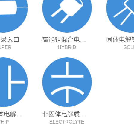
登录入口
高能钽混合电容器
UPER
HYBRID
SOL
片式固体电解质钽电容器
非固体电解质钽电容器
CHIP
ELECTROLYTE