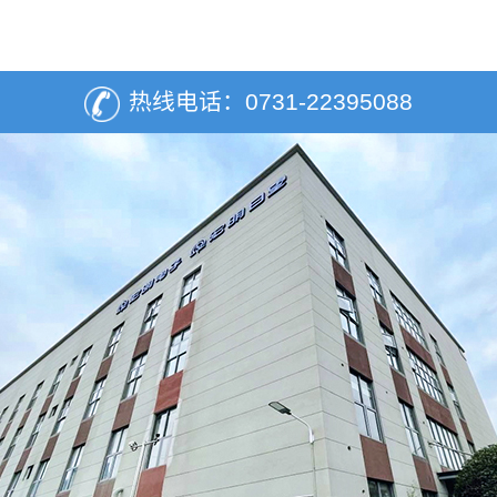
热线电话：
0731-22395088