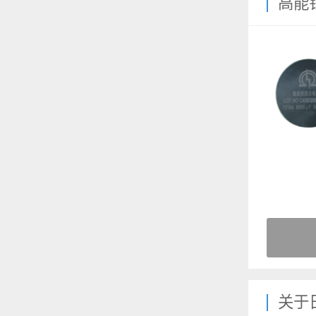
高能
关于