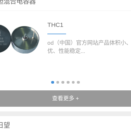
钽混合电容器
THC1
od（中国）官方网站产品体积小
优、性能稳定...
查看更多 +
日望