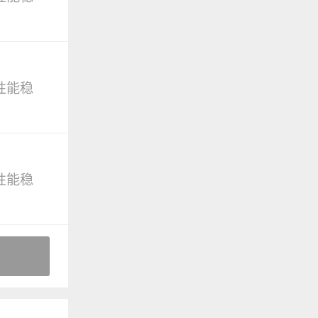
性能稳
性能稳