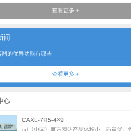
查看更多 +
新闻
容器的优异功能有哪些
查看更多 +
中心
CAXL-7R5-4×9
od（中国）官方网站产品体积小、质量优、