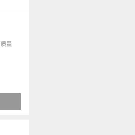
THC1-F
、质量
od（中国）官方
优、性能稳定...